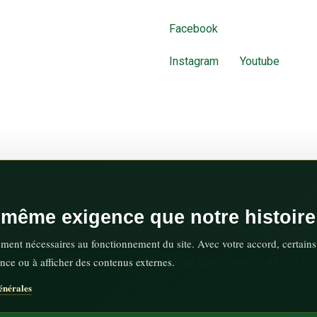
Facebook
Instagram
Youtube
a même exigence que notre histoire
ement nécessaires au fonctionnement du site. Avec votre accord, certains
nce ou à afficher des contenus externes.
 Monceau 75008 Paris | Site réalisé par Julien HAUSS |
m
énérales