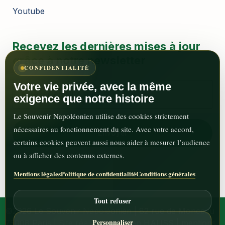
Youtube
Recevez les dernières mises à jour
grâce à notre newsletter
CONFIDENTIALITÉ
Votre vie privée, avec la même
exigence que notre histoire
Le Souvenir Napoléonien utilise des cookies strictement
nécessaires au fonctionnement du site. Avec votre accord,
certains cookies peuvent aussi nous aider à mesurer l’audience
ou à afficher des contenus externes.
Mentions légales
Politique de confidentialité
Conditions générales
Tout refuser
©2026 Le Souvenir Napoléonien | 82 rue de Monceau
Personnaliser
75008 Paris | Site réalisé par Julien HAUSS |
mentions