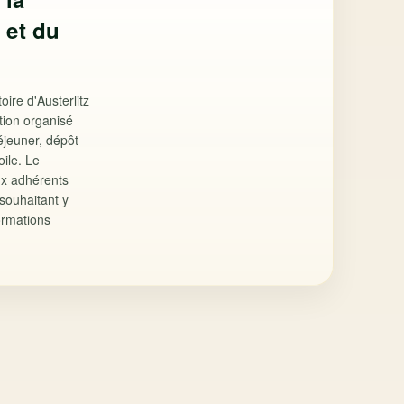
z et du
ire d'Austerlitz
tion organisé
déjeuner, dépôt
oile. Le
x adhérents
souhaitant y
formations