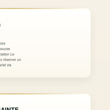
n
otre
 bourse
iation Le
ez réserver un
rlet via
AINTE-