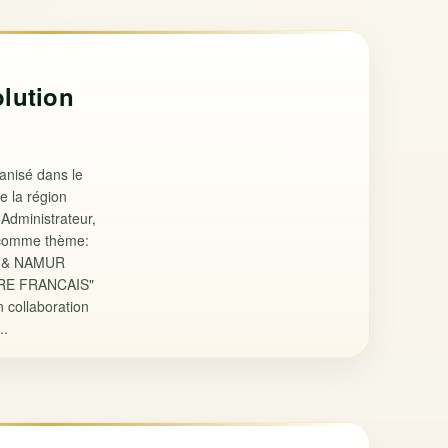
lution
ganisé dans le
e la région
 Administrateur,
t comme thème:
5 & NAMUR
RE FRANCAIS"
 collaboration
..