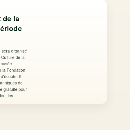
 de la
ériode
 sera organisé
 Culture de la
 musée
e la Fondation
 d'écouter 9
itanniques de
té gratuite pour
n, les...