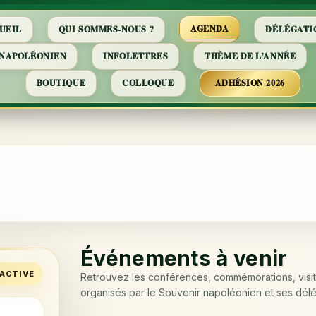
AGENDA
UEIL
QUI SOMMES-NOUS ?
DÉLÉGATI
 NAPOLÉONIEN
INFOLETTRES
THÈME DE L’ANNÉE
BOUTIQUE
COLLOQUE
ADHÉSION 2026
Événements à venir
RACTIVE
Retrouvez les conférences, commémorations, visi
organisés par le Souvenir napoléonien et ses délé