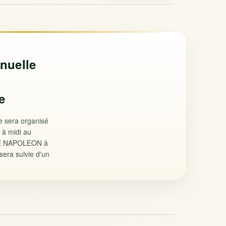
nuelle
e
e sera organisé
 à midi au
E NAPOLEON à
era suivie d'un