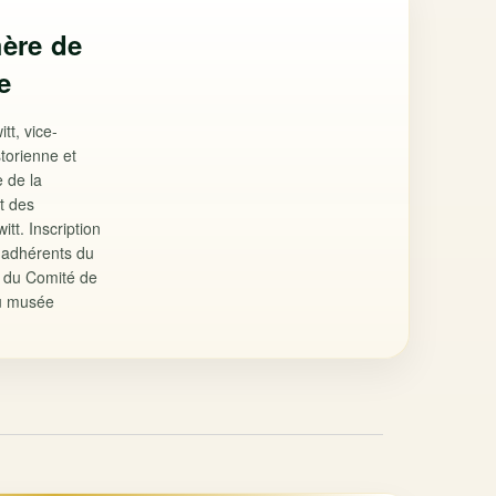
mère de
e
tt, vice-
storienne et
 de la
t des
tt. Inscription
es adhérents du
 du Comité de
du musée