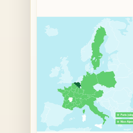
Paris (siè
Nice-Alpe