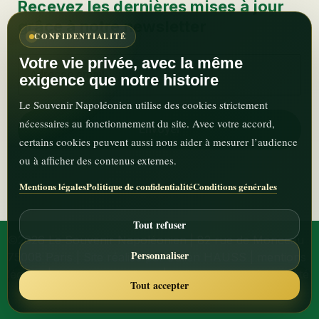
Recevez les dernières mises à jour
grâce à notre newsletter
CONFIDENTIALITÉ
Votre vie privée, avec la même
exigence que notre histoire
Le Souvenir Napoléonien utilise des cookies strictement
nécessaires au fonctionnement du site. Avec votre accord,
certains cookies peuvent aussi nous aider à mesurer l’audience
ou à afficher des contenus externes.
Mentions légales
Politique de confidentialité
Conditions générales
Tout refuser
©2026 Le Souvenir Napoléonien | 82 rue de Monceau
Personnaliser
75008 Paris | Site réalisé par Julien HAUSS |
mentions
légales
|
termes-et-conditions
|
politique de confidentialité
Tout accepter