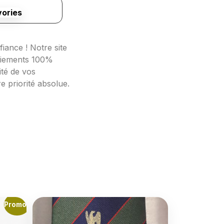
vories
iance ! Notre site 
aiements 100% 
té de vos 
e priorité absolue.
Promo !