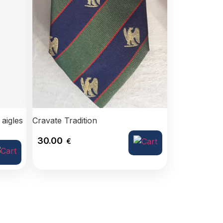
 aigles
Cravate Tradition
30.00
€