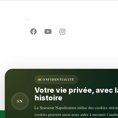
.
CONFIDENTIALITÉ
Votre vie privée, avec
histoire
SN
Le Souvenir Napoléonien utilise des cookies strict
cookies peuvent aussi nous aider à mesurer l’audie
©2026 Le Souvenir Napoléonien | 82 rue de