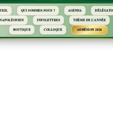
UEIL
QUI SOMMES-NOUS ?
AGENDA
DÉLÉGATI
 NAPOLÉONIEN
INFOLETTRES
THÈME DE L’ANNÉE
BOUTIQUE
COLLOQUE
ADHÉSION 2026
rence Charles
lmeister l’espi