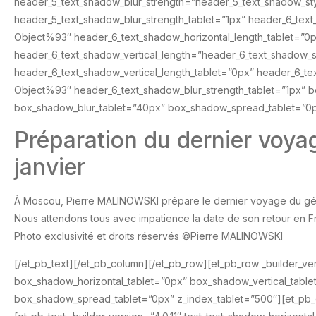
header_5_text_shadow_blur_strength=”header_5_text_shadow_s
header_5_text_shadow_blur_strength_tablet=”1px” header_6_tex
Object%93″ header_6_text_shadow_horizontal_length_tablet=”0
header_6_text_shadow_vertical_length=”header_6_text_shadow_
header_6_text_shadow_vertical_length_tablet=”0px” header_6_t
Object%93″ header_6_text_shadow_blur_strength_tablet=”1px” b
box_shadow_blur_tablet=”40px” box_shadow_spread_tablet=”0p
Préparation du dernier voya
janvier
À Moscou, Pierre MALINOWSKI prépare le dernier voyage du génér
Nous attendons tous avec impatience la date de son retour en F
Photo exclusivité et droits réservés ©Pierre MALINOWSKI
[/et_pb_text][/et_pb_column][/et_pb_row][et_pb_row _builder_ve
box_shadow_horizontal_tablet=”0px” box_shadow_vertical_tabl
box_shadow_spread_tablet=”0px” z_index_tablet=”500″][et_pb_