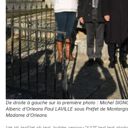
De droite à gauche sur la première photo : Michel SIG
Alberic d’Orleans Paul LAVILLE sous Préfet de Montargis
Madame d’Orleans
[/et_pb_text][et_pb_text _builder_version=”4.0.11″ text_text_sh