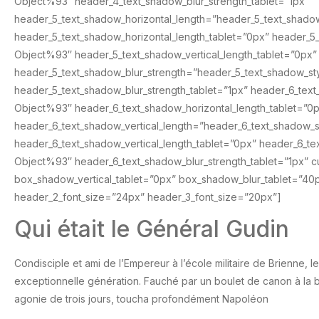
Object%93″ header_4_text_shadow_blur_strength_tablet=”1px”
header_5_text_shadow_horizontal_length=”header_5_text_shado
header_5_text_shadow_horizontal_length_tablet=”0px” header_5
Object%93″ header_5_text_shadow_vertical_length_tablet=”0px”
header_5_text_shadow_blur_strength=”header_5_text_shadow_s
header_5_text_shadow_blur_strength_tablet=”1px” header_6_tex
Object%93″ header_6_text_shadow_horizontal_length_tablet=”0
header_6_text_shadow_vertical_length=”header_6_text_shadow_
header_6_text_shadow_vertical_length_tablet=”0px” header_6_t
Object%93″ header_6_text_shadow_blur_strength_tablet=”1px” c
box_shadow_vertical_tablet=”0px” box_shadow_blur_tablet=”40
header_2_font_size=”24px” header_3_font_size=”20px”]
Qui était le Général Gudin
Condisciple et ami de l’Empereur à l’école militaire de Brienne, l
exceptionnelle génération. Fauché par un boulet de canon à la ba
agonie de trois jours, toucha profondément Napoléon⠀