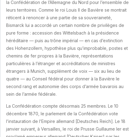
la Confédération de l’Allemagne du Nord pour l’ensemble de
leurs territoires. Comme le roi Louis II de Bavière se montrait
réticent à renoncer à une partie de sa souveraineté,
Bismarck lui a accordé un certain nombre de privilèges de
pure forme : accession des Wittelsbach à la présidence
héréditaire — puis au trône impérial — en cas d’extinction
des Hohenzollern, hypothèse plus qu’improbable, postes et
chemins de fer propres à la Bavière, représentations
particulières à l’étranger et accréditations de ministres
étrangers à Munich, supplément de voix — six au lieu de
quatre — au Conseil fédéral pour donner à la Bavière le
second rang et autonomie des corps d’armée bavarois au
sein de l’armée fédérale.
La Confédération compte désormais 25 membres. Le 10
décembre 1870, le parlement de la Confédération vote
l’instauration de l’Empire allemand [Deutsches Reich]. Le 18
janvier suivant, à Versailles, le roi de Prusse Guillaume Ier est
proclamé empereur allemand [Deutscher Kaiser] par les