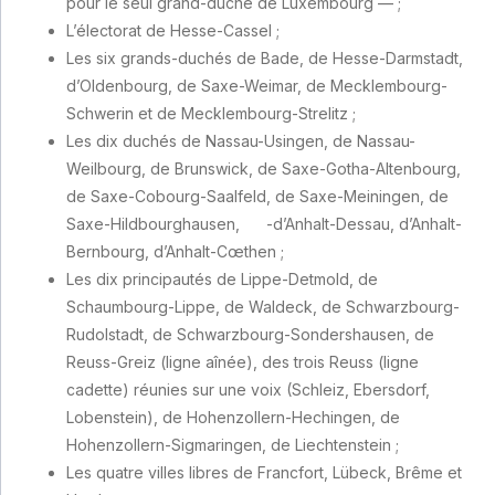
pour le seul grand-duché de Luxembourg — ;
L’électorat de Hesse-Cassel ;
Les six grands-duchés de Bade, de Hesse-Darmstadt,
d’Oldenbourg, de Saxe-Weimar, de Mecklembourg-
Schwerin et de Mecklembourg-Strelitz ;
Les dix duchés de Nassau-Usingen, de Nassau-
Weilbourg, de Brunswick, de Saxe-Gotha-Altenbourg,
de Saxe-Cobourg-Saalfeld, de Saxe-Meiningen, de
Saxe-Hildbourghausen,
-d’Anhalt-Dessau, d’Anhalt-
Bernbourg, d’Anhalt-Cœthen ;
Les dix principautés de Lippe-Detmold, de
Schaumbourg-Lippe, de Waldeck, de Schwarzbourg-
Rudolstadt, de Schwarzbourg-Sondershausen, de
Reuss-Greiz (ligne aînée), des trois Reuss (ligne
cadette) réunies sur une voix (Schleiz, Ebersdorf,
Lobenstein), de Hohenzollern-Hechingen, de
Hohenzollern-Sigmaringen, de Liechtenstein ;
Les quatre villes libres de Francfort, Lübeck, Brême et