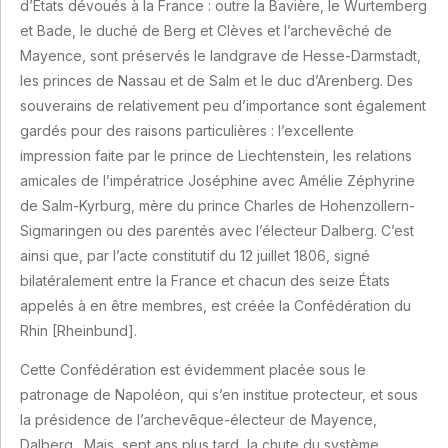
d’États dévoués à la France : outre la Bavière, le Wurtemberg
et Bade, le duché de Berg et Clèves et l’archevêché de
Mayence, sont préservés le landgrave de Hesse-Darmstadt,
les princes de Nassau et de Salm et le duc d’Arenberg. Des
souverains de relativement peu d’importance sont également
gardés pour des raisons particulières : l’excellente
impression faite par le prince de Liechtenstein, les relations
amicales de l’impératrice Joséphine avec Amélie Zéphyrine
de Salm-Kyrburg, mère du prince Charles de Hohenzollern-
Sigmaringen ou des parentés avec l’électeur Dalberg. C’est
ainsi que, par l’acte constitutif du 12 juillet 1806, signé
bilatéralement entre la France et chacun des seize États
appelés à en être membres, est créée la Confédération du
Rhin [Rheinbund].
Cette Confédération est évidemment placée sous le
patronage de Napoléon, qui s’en institue protecteur, et sous
la présidence de l’archevêque-électeur de Mayence,
Dalberg.
Mais, sept ans plus tard, la chute du système