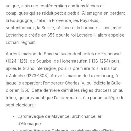
unique, mais une confédération aux liens lâches et
compliqués qui se réduit petit à petit à l’Allemagne en perdant
la Bourgogne, l’Italie, la Provence, les Pays-Bas,
septentrionaux, la Suisse, l’Alsace et la Lorraine — ancienne
Lotharingie créée en 855 pour le roi Lothaire II, alors appelée
Lotharii regnum.
Après la maison de Saxe se succèdent celles de Franconie
(1024-1125), de Souabe, de Hohenstaufen (1138-1254) puis,
après le Grand Interrègne, pour la première fois la maison
d’Autriche (1273-1308). Arrive la maison de Luxembourg, à
laquelle appartient l’empereur Charles IV, qui édicte la Bulle
d’or en 1356. Cette dernière définit les règles d’accession au
trône, qui prévoient que l’empereur est élu par un collège de
sept électeurs :
L’archevêque de Mayence, archichancelier
d’Allemagne
L’archevêque de Cologne, archichancelier d’Italie