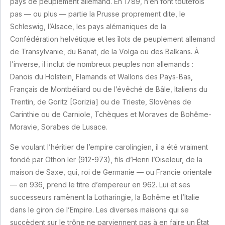
pays de peuplement allemand. En 1789, n’en font toutefois
pas — ou plus — partie la Prusse proprement dite, le
Schleswig, l’Alsace, les pays alémaniques de la
Confédération helvétique et les îlots de peuplement allemand
de Transylvanie, du Banat, de la Volga ou des Balkans. À
l’inverse, il inclut de nombreux peuples non allemands :
Danois du Holstein, Flamands et Wallons des Pays-Bas,
Français de Montbéliard ou de l’évêché de Bâle, Italiens du
Trentin, de Goritz [Gorizia] ou de Trieste, Slovènes de
Carinthie ou de Carniole, Tchèques et Moraves de Bohême-
Moravie, Sorabes de Lusace.
Se voulant l’héritier de l’empire carolingien, il a été vraiment
fondé par Othon Ier (912-973), fils d’Henri l’Oiseleur, de la
maison de Saxe, qui, roi de Germanie — ou Francie orientale
— en 936, prend le titre d’empereur en 962. Lui et ses
successeurs ramènent la Lotharingie, la Bohême et l’Italie
dans le giron de l’Empire. Les diverses maisons qui se
succèdent sur le trône ne parviennent pas à en faire un État