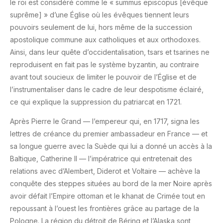
le roi est considéré comme le « summus episcopus [évêque
suprême] » d’une Église où les évêques tiennent leurs
pouvoirs seulement de lui, hors même de la succession
apostolique commune aux catholiques et aux orthodoxes.
Ainsi, dans leur quête d’occidentalisation, tsars et tsarines ne
reproduisent en fait pas le système byzantin, au contraire
avant tout soucieux de limiter le pouvoir de l’Église et de
l’instrumentaliser dans le cadre de leur despotisme éclairé,
ce qui explique la suppression du patriarcat en 1721.
Après Pierre le Grand — l’empereur qui, en 1717, signa les
lettres de créance du premier ambassadeur en France — et
sa longue guerre avec la Suède qui lui a donné un accès à la
Baltique, Catherine II — l’impératrice qui entretenait des
relations avec d’Alembert, Diderot et Voltaire — achève la
conquête des steppes situées au bord de la mer Noire après
avoir défait l’Empire ottoman et le khanat de Crimée tout en
repoussant à l’ouest les frontières grâce au partage de la
Pologne. La région du détroit de Béring et l’Alaska sont