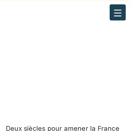
Deux siècles
pour amener la
France et la
Russie à 1812
Deux siècles pour amener la France