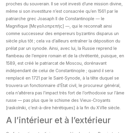
proches du souverain. Il se voit investi d’une mission divine,
même si son investiture n’est consacrée qu’en 1561 par le
patriarche grec Joasaph II de Constantinople — le
Magnifique [Μεγαλοπρεπής] —, qui le reconnaît ainsi
comme successeur des empereurs byzantins disparus un
siècle plus tôt ; cela va d’ailleurs entraîner la déposition du
prélat par un synode. Ainsi, avec lui, la Russie reprend le
flambeau de l’empire romain et de la chrétienté, puisque, en
1589, est créé le patriarcat de Moscou, dorénavant
indépendant de celui de Constantinople ; quand il sera
remplacé en 1721 par le Saint-Synode, à la tête duquel se
trouvera un fonctionnaire d’État civil, le procureur général,
cela n’altérera pas l’impact très fort de l’orthodoxie sur l’âme
russe — pas plus que le schisme des Vieux-Croyants
[raskolniki, c’est-à-dire hérétiques] à la fin du XVIIe siècle.
A l’intérieur et à l’extérieur