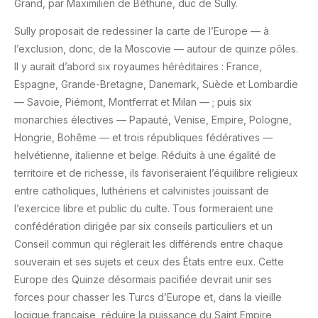
Grand, par Maximilien de Béthune, duc de Sully.
Sully proposait de redessiner la carte de l’Europe — à
l’exclusion, donc, de la Moscovie — autour de quinze pôles.
Il y aurait d’abord six royaumes héréditaires : France,
Espagne, Grande-Bretagne, Danemark, Suède et Lombardie
— Savoie, Piémont, Montferrat et Milan — ; puis six
monarchies électives — Papauté, Venise, Empire, Pologne,
Hongrie, Bohême — et trois républiques fédératives —
helvétienne, italienne et belge. Réduits à une égalité de
territoire et de richesse, ils favoriseraient l’équilibre religieux
entre catholiques, luthériens et calvinistes jouissant de
l’exercice libre et public du culte. Tous formeraient une
confédération dirigée par six conseils particuliers et un
Conseil commun qui réglerait les différends entre chaque
souverain et ses sujets et ceux des États entre eux. Cette
Europe des Quinze désormais pacifiée devrait unir ses
forces pour chasser les Turcs d’Europe et, dans la vieille
logique française, réduire la puissance du Saint Empire