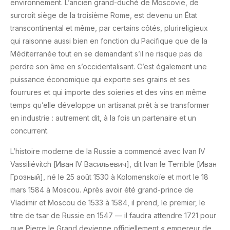
environnement. L’ancien grand-duché de Moscovie, de
surcroît siège de la troisième Rome, est devenu un État
transcontinental et même, par certains côtés, plurireligieux
qui raisonne aussi bien en fonction du Pacifique que de la
Méditerranée tout en se demandant s’il ne risque pas de
perdre son âme en s’occidentalisant. C’est
également une
puissance économique qui exporte ses grains et ses
fourrures et qui importe des soieries et des vins en même
temps qu’elle développe un artisanat prêt à se transformer
en industrie : autrement dit, à la fois un partenaire et un
concurrent.
L’histoire moderne de la Russie a commencé avec Ivan IV
Vassiliévitch [Иван IV Васильевич], dit Ivan le Terrible [Иван
Грозный], né le 25 août 1530 à Kolomenskoïe et mort le 18
mars 1584 à Moscou. Après avoir été grand-prince de
Vladimir et Moscou de 1533 à 1584, il prend, le premier, le
titre de tsar de Russie en 1547 — il faudra attendre 1721 pour
que Pierre le Grand devienne officiellement « empereur de