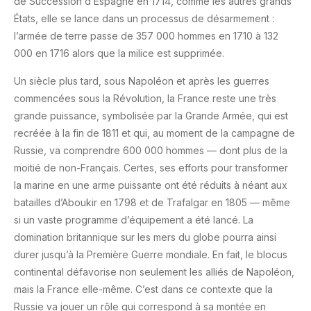
de Succession d’Espagne en 1714, comme les autres grands
États, elle se lance dans un processus de désarmement :
l’armée de terre passe de 357 000 hommes en 1710 à 132
000 en 1716 alors que la milice est supprimée.
Un siècle plus tard, sous Napoléon et après les guerres
commencées sous la Révolution, la France reste une très
grande puissance, symbolisée par la Grande Armée, qui est
recréée à la fin de 1811 et qui, au moment de la campagne de
Russie, va comprendre 600 000 hommes — dont plus de la
moitié de non-Français. Certes, ses efforts pour transformer
la marine en une arme puissante ont été réduits à néant aux
batailles d’Aboukir en 1798 et de Trafalgar en 1805 — même
si un vaste programme d’équipement a été lancé. La
domination britannique sur les mers du globe pourra ainsi
durer jusqu’à la Première Guerre mondiale. En fait, le blocus
continental défavorise non seulement les alliés de Napoléon,
mais la France elle-même. C’est dans ce contexte que la
Russie va jouer un rôle qui correspond à sa montée en