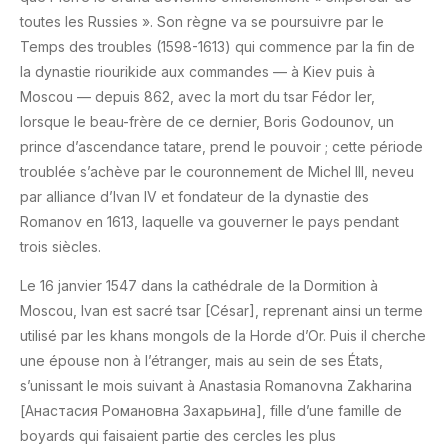
toutes les Russies ». Son règne va se poursuivre par le
Temps des troubles (1598-1613) qui commence par la fin de
la dynastie riourikide aux commandes — à Kiev puis à
Moscou — depuis 862, avec la mort du tsar Fédor Ier,
lorsque le beau-frère de ce dernier, Boris Godounov, un
prince d’ascendance tatare, prend le pouvoir ; cette période
troublée s’achève par le couronnement de Michel III, neveu
par alliance d’Ivan IV et fondateur de la dynastie des
Romanov en 1613, laquelle va gouverner le pays pendant
trois siècles.
Le 16 janvier 1547 dans la cathédrale de la Dormition à
Moscou, Ivan est sacré tsar [César], reprenant ainsi un terme
utilisé par les khans mongols de la Horde d’Or. Puis il cherche
une épouse non à l’étranger, mais au sein de ses États,
s’unissant le mois suivant à Anastasia Romanovna Zakharina
[Анастасия Романовна Захарьина], fille d’une famille de
boyards qui faisaient partie des cercles les plus