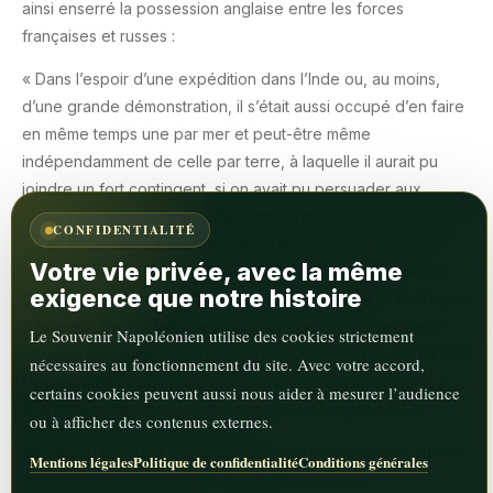
ainsi enserré la possession anglaise entre les forces
françaises et russes :
« Dans l’espoir d’une expédition dans l’Inde ou, au moins,
d’une grande démonstration, il s’était aussi occupé d’en faire
en même temps une par mer et peut-être même
indépendamment de celle par terre, à laquelle il aurait pu
joindre un fort contingent, si on avait pu persuader aux
Russes de laisser pénétrer un corps français chez eux […]. Il
CONFIDENTIALITÉ
aurait dirigé son expédition sur Surate [loge française
Votre vie privée, avec la même
vestige de l’ancien empire]. […] Il l’aurait composée de 30
exigence que notre histoire
000 hommes. L’expédition n’aurait relâché qu’à l’île de France
[Maurice], pour y faire des vivres, y prendre de l’eau et y
Le Souvenir Napoléonien utilise des cookies strictement
déposer ses malades. On les aurait remplacés par 2 ou 3 000
nécessaires au fonctionnement du site. Avec votre accord,
Nègres qu’on aurait payés, argent comptant, aux colons. »
certains cookies peuvent aussi nous aider à mesurer l’audience
(sur la route de Varsovie à Kutno, 11-12 décembre 1812).
ou à afficher des contenus externes.
Beaucoup plus tard, à Sainte-Hélène, il insistera enfin sur les
Mentions légales
Politique de confidentialité
Conditions générales
limites qu’il voulait imposer aux visées russes sur