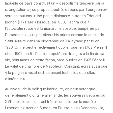
laquelle ce pays constituait un « despotisme tempéré par la
strangulation » ; ce propos, peut-être repris par Tourgueniev,
sera en tout cas utilisé par le diplomate-historien Édouard
Bignon (1771-1841) lorsque, en 1830, il écrira que «
l’autocratie russe est la monarchie absolue, tempérée par
l’assassinat », puis par divers historiens comme le comte de
Saint-Aulaire dans sa biographie de Talleyrand parue en
1936. On ne peut effectivement oublier que, en 1762 Pierre III
et en 1801 son fils Paul Ier, réputé pro-français à la fin de sa
vie, sont morts de cette façon, sans oublier en 1605 Fédor II.
Le valet de chambre de Napoléon, Constant, écrira aussi que
« le poignard vidait ordinairement toutes les querelles
d’intérieur ».
Au niveau de la politique intérieure, on peut noter que,
généralement d’origine allemande, les souverains russes du
XVIIIe siècle se montrent très influencés par le modèle
luthérien existant en Suède, en Prusse ou au Danemark ; là,