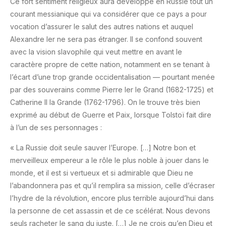
Ce fort sentiment religieux aura développé en Russie tout un
courant messianique qui va considérer que ce pays a pour
vocation d’assurer le salut des autres nations et auquel
Alexandre Ier ne sera pas étranger. Il se confond souvent
avec la vision slavophile qui veut mettre en avant le
caractère propre de cette nation, notamment en se tenant à
l’écart d’une trop grande occidentalisation — pourtant menée
par des souverains comme Pierre Ier le Grand (1682-1725) et
Catherine II la Grande (1762-1796). On le trouve très bien
exprimé au début de Guerre et Paix, lorsque Tolstoï fait dire
à l’un de ses personnages :
« La Russie doit seule sauver l’Europe. […] Notre bon et
merveilleux empereur a le rôle le plus noble à jouer dans le
monde, et il est si vertueux et si admirable que Dieu ne
l’abandonnera pas et qu’il remplira sa mission, celle d’écraser
l’hydre de la révolution, encore plus terrible aujourd’hui dans
la personne de cet assassin et de ce scélérat. Nous devons
seuls racheter le sang du juste. […] Je ne crois qu’en Dieu et