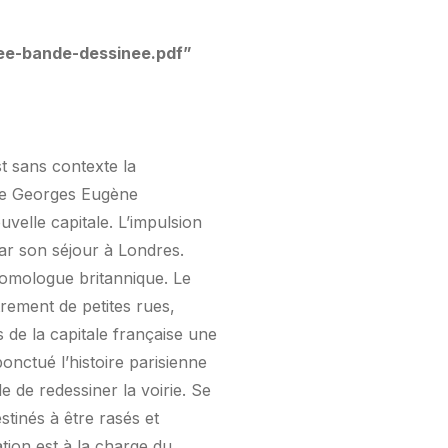
ree-bande-dessinee.pdf”
st sans contexte la
ine Georges Eugène
elle capitale. L’impulsion
ar son séjour à Londres.
homologue britannique. Le
rement de petites rues,
 de la capitale française une
onctué l’histoire parisienne
 de redessiner la voirie. Se
tinés à être rasés et
ation est à la charge du