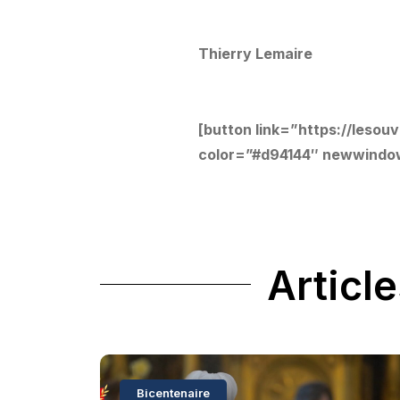
Thierry Lemaire
[button link=”https://leso
color=”#d94144″ newwindow
Article
Bicentenaire