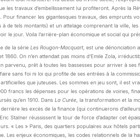
e les travaux d’embellissement lui profiteront. Après la Révo
. Pour financer les gigantesques travaux, des emprunts vo
à de tels montants) et un attelage comprenant la ville, les
r le jour. Voila l’arrière-plan économique et social qui pré
e de la série
Les Rougon-Macquart
, est une dénonciation a
t 1860. On n’en attendait pas moins d’Emile Zola, irréduc
un parvenu, prêt à toutes les bassesses pour arriver à ses fi
ffaire sans foi ni loi qui profite de ses entrées à la commiss
artificielles que juteuses. Les sommes en jeu sont, il est vr
00 francs les dépenses pour les opérations de voiries, fi
ursés qu’en 1910. Dans
La Curée
, la transformation et la m
errière les excès de la finance (qui continuerons d’ailleurs
Eric Stalner réussissent le tour de force d’adapter cet épa
rs. « Les » Paris, des quartiers populaires aux hôtels parti
e. Les enjeux économiques, les codes relationnels de la ha