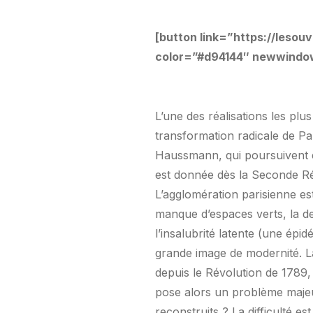
[button link=”https://leso
color=”#d94144″ newwindow
L’une des réalisations les plu
transformation radicale de P
Haussmann, qui poursuivent e
est donnée dès la Seconde Ré
L’agglomération parisienne es
manque d’espaces verts, la de
l’insalubrité latente (une ép
grande image de modernité. La
depuis le Révolution de 1789,
pose alors un problème majeur
reconstruits ? La difficulté es