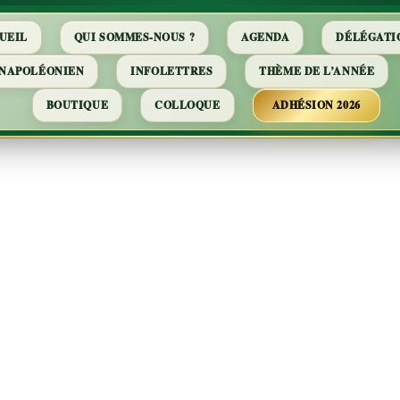
UEIL
QUI SOMMES-NOUS ?
AGENDA
DÉLÉGATI
 NAPOLÉONIEN
INFOLETTRES
THÈME DE L’ANNÉE
BOUTIQUE
COLLOQUE
ADHÉSION 2026
rée – Adaptat
man d’Emile Z