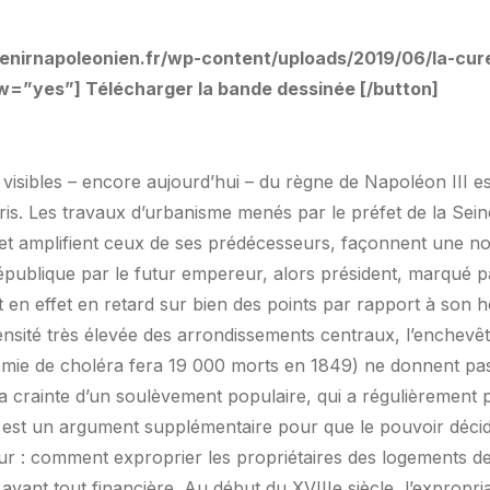
uvenirnapoleonien.fr/wp-content/uploads/2019/06/la-cu
=”yes”] Télécharger la bande dessinée [/button]
s visibles – encore aujourd’hui – du règne de Napoléon III e
aris. Les travaux d’urbanisme menés par le préfet de la Se
t amplifient ceux de ses prédécesseurs, façonnent une nouv
publique par le futur empereur, alors président, marqué p
t en effet en retard sur bien des points par rapport à son 
nsité très élevée des arrondissements centraux, l’enchevêt
idémie de choléra fera 19 000 morts en 1849) ne donnent pas
 crainte d’un soulèvement populaire, qui a régulièrement p
 est un argument supplémentaire pour que le pouvoir décide
 : comment exproprier les propriétaires des logements des
t avant tout financière. Au début du XVIIIe siècle, l’expropri