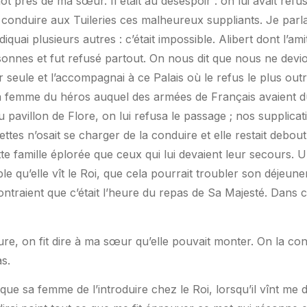
mot près de ma sœur. Il était au désespoir : on lui avait ref
r conduire aux Tuileries ces malheureux suppliants. Je par
indiquai plusieurs autres : c’était impossible. Alibert dont l’am
onnes et fut refusé partout. On nous dit que nous ne devi
er seule et l’accompagnai à ce Palais où le refus le plus out
la femme du héros auquel des armées de Français avaient dû l
u pavillon de Flore, on lui refusa le passage ; nos supplicat
ettes n’osait se charger de la conduire et elle restait deb
tte famille éplorée que ceux qui lui devaient leur secours. 
ble qu’elle vît le Roi, que cela pourrait troubler son déjeune
ntraient que c’était l’heure du repas de Sa Majesté. Dans 
ure, on fit dire à ma sœur qu’elle pouvait monter. On la con
s.
ue sa femme de l’introduire chez le Roi, lorsqu’il vînt me dire