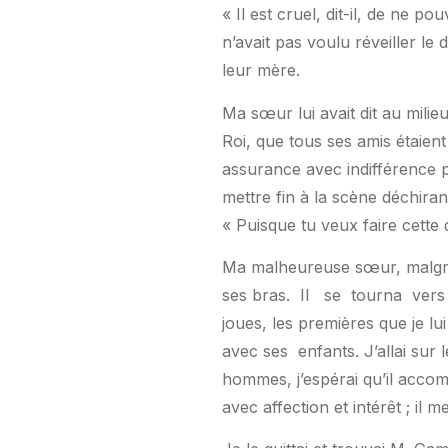
« Il est cruel, dit-il, de ne p
n’avait pas voulu réveiller l
leur mère.
Ma sœur lui avait dit au milieu
Roi, que tous ses amis étaient
assurance avec indifférence pr
mettre fin à la scène déchira
« Puisque tu veux faire cette
Ma malheureuse sœur, malgré 
ses bras.
Il
se
tourna
vers
joues, les premières que je lu
avec ses
enfants. J’allai sur 
hommes, j’espérai qu’il accom
avec affection et intérêt ; i