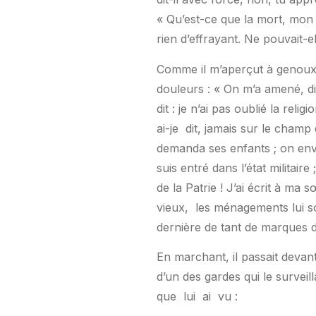
« Qu’est-ce que la mort, mon a
rien d’effrayant. Ne pouvait-e
Comme il m’aperçut à genoux 
douleurs : « On m’a amené, dit
dit : je n’ai pas oublié la rel
ai-je
dit, jamais sur le champ 
demanda ses enfants ; on envoy
suis entré dans l’état militair
de la Patrie ! J’ai écrit à ma s
vieux,
les ménagements lui s
dernière de tant de marques d’
En marchant, il passait devan
d’un des gardes qui le surveil
que
lui
ai
vu :