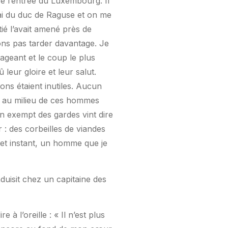
usé l’entrée du Luxembourg. Il
lai du duc de Raguse et on me
itié l’avait amené près de
ons pas tarder davantage. Je
rageant et le coup le plus
eur gloire et leur salut.
ions étaient inutiles. Aucun
out au milieu de ces hommes
Un exempt des gardes vint dire
r : des corbeilles de viandes
cet instant, un homme que je
duisit chez un capitaine des
 à l’oreille : « Il n’est plus