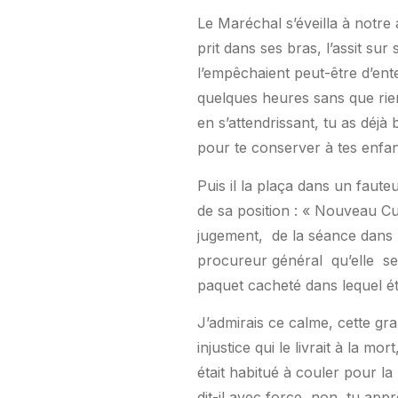
Le Maréchal s’éveilla à notre a
prit dans ses bras, l’assit su
l’empêchaient peut-être d’enten
quelques heures sans que rie
en s’attendrissant, tu as déj
pour te conserver à tes enfant
Puis il la plaça dans un faute
de sa position : « Nouveau Curt
jugement,
de la séance dans l
procureur général
qu’elle
se
paquet cacheté dans lequel éta
J’admirais ce calme, cette gra
injustice qui le livrait à la 
était habitué à couler pour la
dit-il avec force, non, tu appr