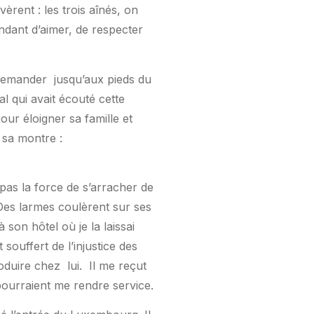
vèrent : les trois aînés, on
ndant d’aimer, de respecter
a demander
jusqu’aux pieds du
l qui avait écouté cette
our éloigner sa famille et
 sa montre :
 pas la force de s’arracher de
Des larmes coulèrent sur ses
 son hôtel où je la laissai
 souffert de l’injustice des
roduire chez
lui.
Il me reçut
pourraient me rendre service.