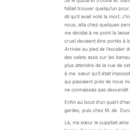
Je le quittai et trouvai M. Ga
fallait trouver quelqu’un pou
dit qu’il avait voté la mort. J’
nous, alla chez quelques pers
me décidai à ne point la laiss
cruel devaient être portés à 
Arrivée au pied de l’escalier d
des valets assis sur les banqu
plus attendris de la vue de ce
à ma
sœur qu’il était impossi
qui passaient près de nous mo
ne connaissais pas descendit
Enfin au bout d’un quart d’he
gardes, puis chez M. de
Dura
Là, ma sœur le suppliait ainsi q