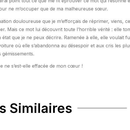
irai point tout ce que me fit éprouver ce mot qui résonn
e pour ne m’occuper que de ma malheureuse sœur.
nation douloureuse que je m’efforçais de réprimer, viens, ce n
er. Mais ce mot lui découvrit toute l’horrible vérité : elle 
état que je ne peux décrire. Ramenée à elle, elle voulait fu
 voiture où elle s’abandonna au désespoir et aux cris les p
s gémissements.
e ne s’est-elle effacée de mon cœur !
s Similaires