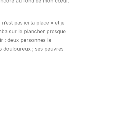
e encore au fond de mon cœur.
’est pas ici ta place » et je
tomba sur le plancher presque
ir ; deux personnes la
lus douloureux ; ses pauvres