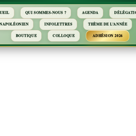
UEIL
QUI SOMMES-NOUS ?
AGENDA
DÉLÉGATI
 NAPOLÉONIEN
INFOLETTRES
THÈME DE L’ANNÉE
BOUTIQUE
COLLOQUE
ADHÉSION 2026
dernières heur
maréchal Ney