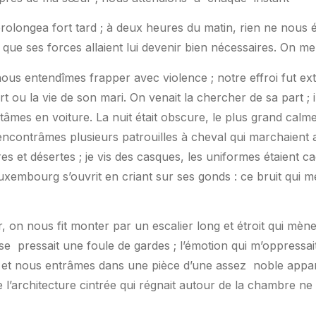
rolongea fort tard ; à deux heures du matin, rien ne nous 
que ses forces allaient lui devenir bien nécessaires. On me 
 nous entendîmes frapper avec violence ; notre effroi fut 
ort ou la vie de son mari. On venait la chercher de sa part ; il
tâmes en voiture. La nuit était obscure, le plus grand calme
ontrâmes plusieurs patrouilles à cheval qui marchaient au 
s et désertes ; je vis des casques, les uniformes étaient 
Luxembourg s’ouvrit en criant sur ses gonds : ce bruit qui me
 on nous fit monter par un escalier long et étroit qui mène 
se
pressait une foule de gardes ; l’émotion qui m’oppress
t et nous entrâmes dans une pièce d’une assez
noble appar
l’architecture cintrée qui régnait autour de la chambre ne