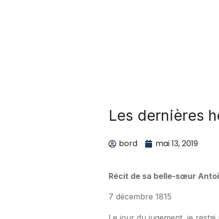
Les dernières 
bord
mai 13, 2019
Récit de sa belle-sœur Anto
7 décembre 1815
Le jour du jugement, je resta