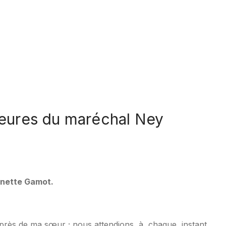
heures du maréchal Ney
inette
Gamot.
i près de ma sœur ; nous attendions
à
chaque
instant