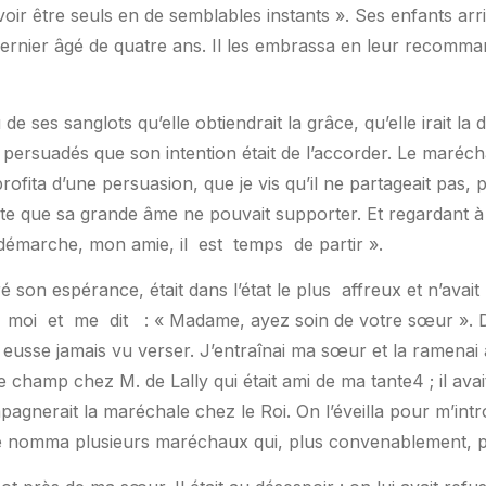
ouvoir être seuls en de semblables instants ». Ses enfants arri
e dernier âgé de quatre ans. Il les embrassa en leur recomma
 de ses sanglots qu’elle obtiendrait la grâce, qu’elle irait l
 persuadés que son intention était de l’accorder. Le marécha
ofita d’une persuasion, que je vis qu’il ne partageait pas, p
nte que sa grande âme ne pouvait supporter. Et regardant à
 démarche, mon amie, il
est
temps
de partir ».
son espérance, était dans l’état le plus
affreux et n’avait
moi
et
me
dit
: « Madame, ayez soin de votre sœur ». 
i eusse jamais vu verser. J’entraînai ma sœur et la ramenai à
le champ chez M. de Lally qui était ami de ma tante4 ; il avait
pagnerait la maréchale chez le Roi. On l’éveilla pour m’int
l me nomma plusieurs maréchaux qui, plus convenablement, 