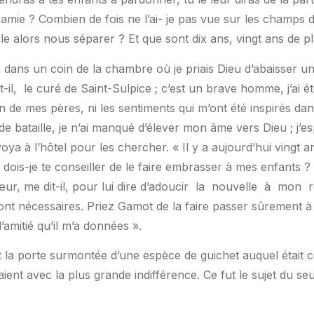
mie ? Combien de fois ne l’ai- je pas vue sur les champs de 
lle alors nous séparer ? Et que sont dix ans, vingt ans de plu
dans un coin de la chambre où je priais Dieu d’abaisser un
-il,
le curé de Saint-Sulpice ; c’est un brave homme, j’ai été 
igion de mes pères, ni les sentiments qui m’ont été inspirés 
de bataille, je n’ai manqué d’élever mon âme vers Dieu ; j’es
a à l’hôtel pour les chercher. « Il y a aujourd’hui vingt an
e ; dois-je te conseiller de le faire embrasser à mes enfants ?
œur, me dit-il, pour lui dire d’adoucir
la
nouvelle
à
mon
r
ont nécessaires. Priez Gamot de la faire passer sûrement à
amitié qu’il m’a données ».
t la porte surmontée d’une espèce de guichet auquel était c
laient avec la plus grande indifférence. Ce fut le sujet du 