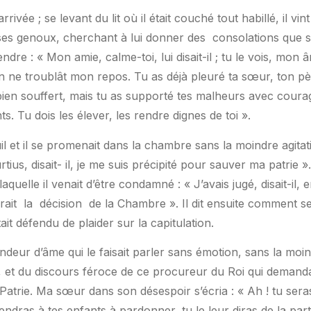
rrivée ; se levant du lit où il était couché tout habillé, il v
r ses genoux, cherchant à lui donner des
consolations que s
dre : « Mon amie, calme-toi, lui disait-il ; tu le vois, mon âme
n ne troublât mon repos. Tu as déjà pleuré ta sœur, ton pè
à bien souffert, mais tu as supporté tes malheurs avec cour
s. Tu dois les élever, les rendre dignes de toi ».
uil et il se promenait dans la chambre sans la moindre agitat
ius, disait- il, je me suis précipité pour sauver ma patrie ».
aquelle il venait d’être condamné : « J’avais jugé, disait-il, 
rait
la
décision
de la Chambre ». Il dit ensuite comment s
it défendu de plaider sur la capitulation.
ndeur d’âme qui le faisait parler sans émotion, sans la moind
mort, et du discours féroce de ce procureur du Roi qui demanda
 Patrie. Ma sœur dans son désespoir s’écria : « Ah ! tu ser
endras à tes enfants à pardonner, tu le leur diras de la part d