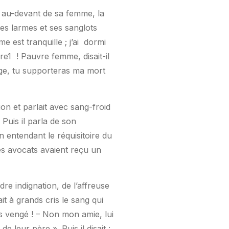
int au-devant de sa femme, la
es larmes et ses sanglots
 est tranquille ; j’ai
dormi
re1
! Pauvre femme, disait-il
age, tu supporteras ma mort
ion et parlait avec sang-froid
 Puis il parla de son
en entendant le réquisitoire du
es avocats avaient reçu un
re indignation, de l’affreuse
it à grands cris le sang qui
as vengé ! – Non mon amie, lui
e leur père ». Puis il disait :