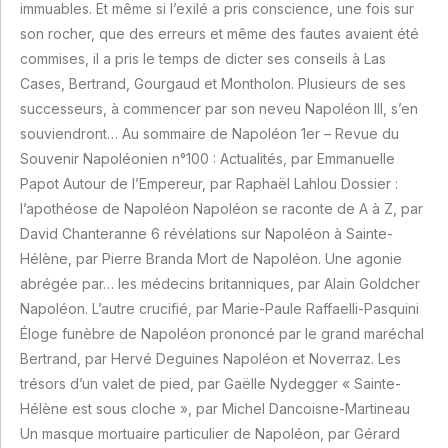
immuables. Et même si l’exilé a pris conscience, une fois sur
son rocher, que des erreurs et même des fautes avaient été
commises, il a pris le temps de dicter ses conseils à Las
Cases, Bertrand, Gourgaud et Montholon. Plusieurs de ses
successeurs, à commencer par son neveu Napoléon III, s’en
souviendront… Au sommaire de Napoléon 1er – Revue du
Souvenir Napoléonien n°100 : Actualités, par Emmanuelle
Papot Autour de l’Empereur, par Raphaël Lahlou Dossier :
l’apothéose de Napoléon Napoléon se raconte de A à Z, par
David Chanteranne 6 révélations sur Napoléon à Sainte-
Hélène, par Pierre Branda Mort de Napoléon. Une agonie
abrégée par… les médecins britanniques, par Alain Goldcher
Napoléon. L’autre crucifié, par Marie-Paule Raffaelli-Pasquini
Éloge funèbre de Napoléon prononcé par le grand maréchal
Bertrand, par Hervé Deguines Napoléon et Noverraz. Les
trésors d’un valet de pied, par Gaëlle Nydegger « Sainte-
Hélène est sous cloche », par Michel Dancoisne-Martineau
Un masque mortuaire particulier de Napoléon, par Gérard