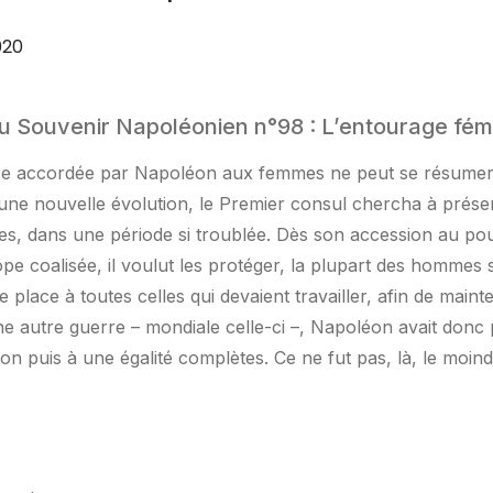
020
u Souvenir Napoléonien n°98 : L’entourage fém
ce accordée par Napoléon aux femmes ne peut se résumer 
u’une nouvelle évolution, le Premier consul chercha à préser
res, dans une période si troublée. Dès son accession au p
pe coalisée, il voulut les protéger, la plupart des hommes 
place à toutes celles qui devaient travailler, afin de mainten
e autre guerre – mondiale celle-ci –, Napoléon avait donc p
on puis à une égalité complètes. Ce ne fut pas, là, le moind