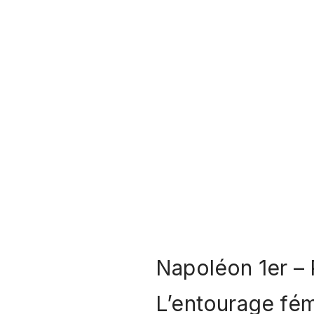
n°98 
Napoléon 1er –
L’entourage fé