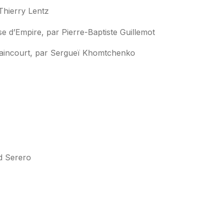
Thierry Lentz
e d’Empire, par Pierre-Baptiste Guillemot
laincourt, par Sergueï Khomtchenko
id Serero