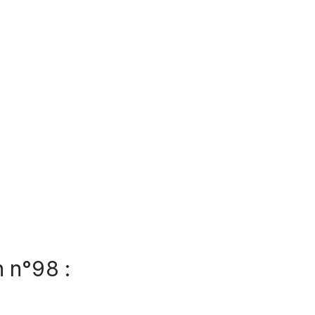
éminin
 n°98 :