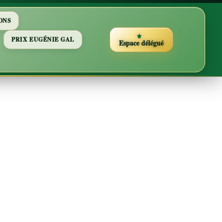
ONS
PRIX EUGÉNIE GAL
Espace délégué
ue du
nien