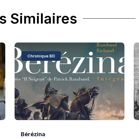
s Similaires
Chronique BD
Bérézina