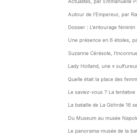
Actualités, par Emmanuelle P
Autour de l’Empereur, par R
Dossier : L’entourage fémini
Une présence en 6 étoiles, p
Suzanne Cérésole, l’inconnue
Lady Holland, une « sulfureu
Quelle était la place des fem
Le saviez-vous ? La tentative
La bataille de La Göhrde 16 s
Du Museum au musée Napoléo
Le panorama-musée de la bat