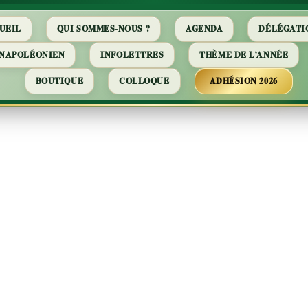
UEIL
QUI SOMMES-NOUS ?
AGENDA
DÉLÉGATI
 NAPOLÉONIEN
INFOLETTRES
THÈME DE L’ANNÉE
BOUTIQUE
COLLOQUE
ADHÉSION 2026
léon 1er – Rev
venir Napoléo