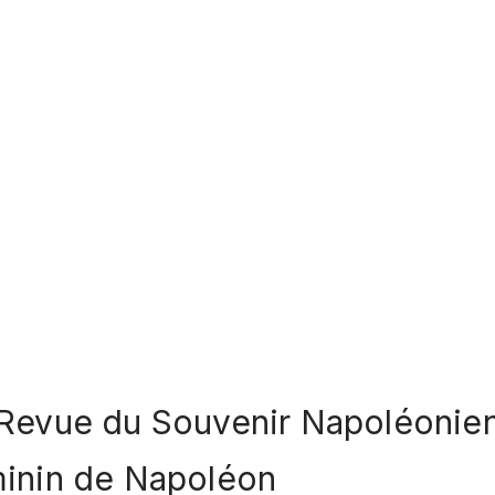
: L’entourage f
de Napoléon
 Revue du Souvenir Napoléonien
minin de Napoléon