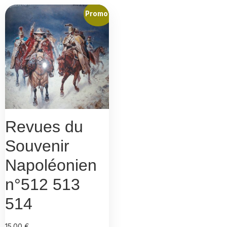
Promo !
Revues du
Souvenir
Napoléonien
n°512 513
514
15.00
€