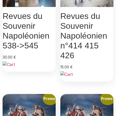
Revues du
Revues du
Souvenir
Souvenir
Napoléonien
Napoléonien
538->545
n°414 415
426
30.00
€
15.00
€
Promo !
Promo !