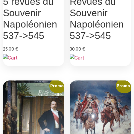
5 revues du
Revues du
Souvenir
Souvenir
Napoléonien
Napoléonien
537->545
537->545
25.00
€
30.00
€
Promo !
Promo !