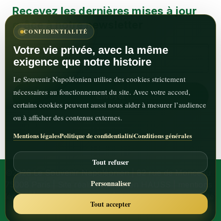
Recevez les dernières mises à jour
grâce à notre newsletter
CONFIDENTIALITÉ
Votre vie privée, avec la même
exigence que notre histoire
Le Souvenir Napoléonien utilise des cookies strictement
nécessaires au fonctionnement du site. Avec votre accord,
certains cookies peuvent aussi nous aider à mesurer l’audience
ou à afficher des contenus externes.
Mentions légales
Politique de confidentialité
Conditions générales
Tout refuser
©2026 Le Souvenir Napoléonien | 82 rue de Monceau
Personnaliser
75008 Paris | Site réalisé par Julien HAUSS |
mentions
légales
|
termes-et-conditions
|
politique de confidentialité
Tout accepter