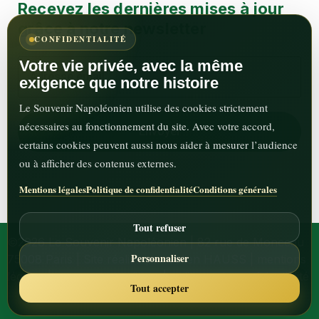
Recevez les dernières mises à jour
grâce à notre newsletter
CONFIDENTIALITÉ
Votre vie privée, avec la même
exigence que notre histoire
Le Souvenir Napoléonien utilise des cookies strictement
nécessaires au fonctionnement du site. Avec votre accord,
certains cookies peuvent aussi nous aider à mesurer l’audience
ou à afficher des contenus externes.
Mentions légales
Politique de confidentialité
Conditions générales
Tout refuser
©2026 Le Souvenir Napoléonien | 82 rue de Monceau
Personnaliser
75008 Paris | Site réalisé par Julien HAUSS |
mentions
légales
|
termes-et-conditions
|
politique de confidentialité
Tout accepter